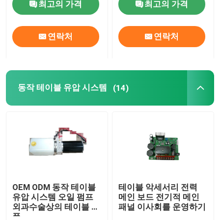
최고의 가격
최고의 가격
공장 투어
연락처
연락처
품질 관리
동작 테이블 유압 시스템
(14)
연락처
뉴스
테이블 악세서리를 운영하기
전기도금한 것 수력 수술대
OEM ODM 동작 테이블
테이블 악세서리 전력
유압 시스템 오일 펌프
메인 보드 전기적 메인
외과수술상의 테이블 소
패널 이사회를 운영하기
동작 테이블 유압 시스템
품