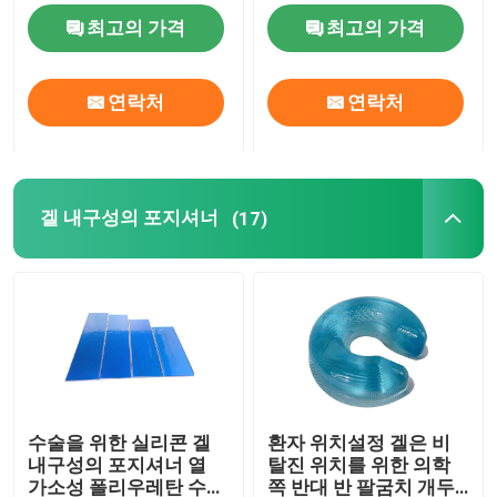
최고의 가격
최고의 가격
전기도금한 것 유압 시스템 부속물
연락처
연락처
겔 내구성의 포지셔너
거품 위치설정
겔 내구성의 포지셔너
(17)
전기 조작 테이블
수술을 위한 실리콘 겔
환자 위치설정 겔은 비
내구성의 포지셔너 열
탈진 위치를 위한 의학
가소성 폴리우레탄 수지
쪽 반대 반 팔굼치 개두